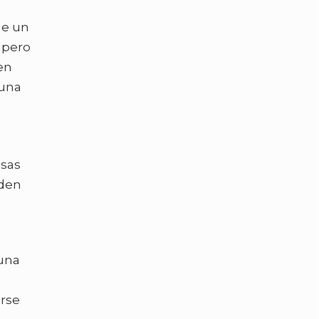
de un
 pero
en
 una
esas
den
una
erse