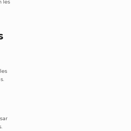
 les
s
les
s.
sar
.