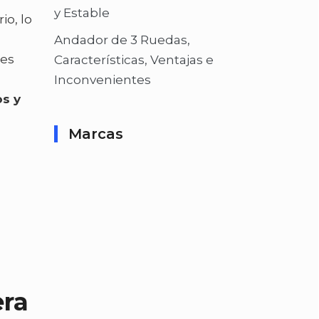
y Estable
io, lo
Andador de 3 Ruedas,
nes
Características, Ventajas e
Inconvenientes
os y
Marcas
era