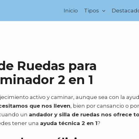
Inicio
Tipos
Destacad
 de Ruedas para
aminador 2 en 1
ecimiento activo y caminar, aunque sea con la ayu
cesitamos que nos lleven
, bien por cansancio o p
s cuando un
andador y silla de ruedas nos ofrece t
uedes tener una
ayuda técnica 2 en 1
?