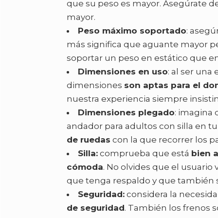
que su peso es mayor. Asegúrate de
mayor.
Peso máximo soportado
: asegú
más significa que aguante mayor pe
soportar un peso en estático que e
Dimensiones en uso
: al ser un
dimensiones
son aptas para el dom
nuestra experiencia siempre insist
Dimensiones plegado
: imagina 
andador para adultos con silla en t
de ruedas
con la que recorrer los p
Silla:
comprueba que está
bien 
cómoda
. No olvides que el usuari
que tenga respaldo y que también s
Seguridad:
considera la necesid
de seguridad
. También los frenos 