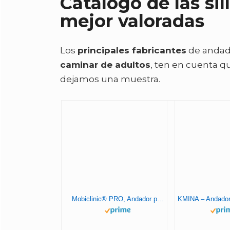
Catálogo de las si
mejor valoradas
Los
principales fabricantes
de andad
caminar de adultos
, ten en cuenta q
dejamos una muestra.
Mobiclinic® PRO, Andador para ancianos, Con asiento y reposapiés, Fabricado en Aluminio, Resistente y Ligero, Plegable, Frenos en manetas, Rollator, Marca Española, Modelo Colón, Color Burdeos