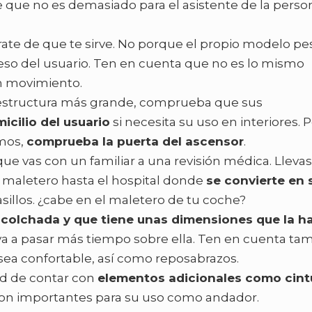
 que no es demasiado para el asistente de la perso
rate de que te sirve. No porque el propio modelo pe
so del usuario. Ten en cuenta que no es lo mismo
n movimiento.
a estructura más grande, comprueba que sus
icilio del usuario
si necesita su uso en interiores. 
imos,
comprueba la puerta del ascensor
.
que vas con un familiar a una revisión médica. Llevas
u maletero hasta el hospital donde
se convierte en s
asillos. ¿cabe en el maletero de tu coche?
acolchada y que tiene unas dimensiones que la h
o va a pasar más tiempo sobre ella. Ten en cuenta ta
ea confortable, así como reposabrazos.
ad de contar con
elementos adicionales como cint
son importantes para su uso como andador.