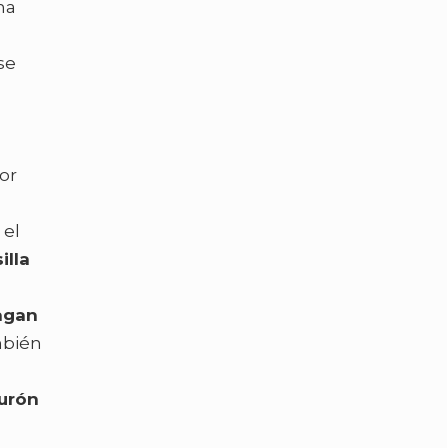
na
se
Por
 el
illa
agan
mbién
urón