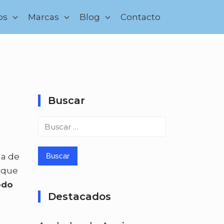
os
Marcas
Blog
Contacto
Buscar
Buscar:
da de
orque
odo
Destacados