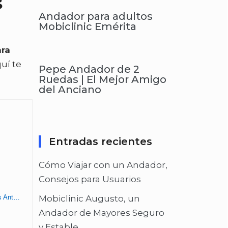
s
Andador para adultos
Mobiclinic Emérita
ara
uí te
Pepe Andador de 2
Ruedas | El Mejor Amigo
del Anciano
Entradas recientes
Cómo Viajar con un Andador,
Consejos para Usuarios
Andador con reposapiés AnteaMED, andador 2 en 1, andador y silla de ruedas
Mobiclinic Augusto, un
Andador de Mayores Seguro
y Estable