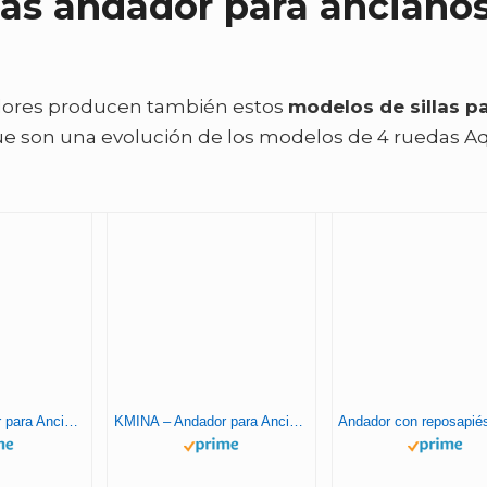
llas andador para anciano
ores producen también estos
modelos de sillas p
ue son una evolución de los modelos de 4 ruedas Aq
KMINA – Andador para Ancianos 4 Ruedas con Asiento, Andador Silla de Ruedas 2 en 1 Plegable, Silla Andador para Personas Mayores, Andador con Silla para Adultos, Andador 2 en 1 Ancianos Azul
KMINA – Andador para Ancianos con Silla, Andador Silla de Ruedas, Silla Andador para Personas Mayores, Andadores para Ancianos 4 Ruedas Plegable, Andador 2 en 1 Ancianos Negro